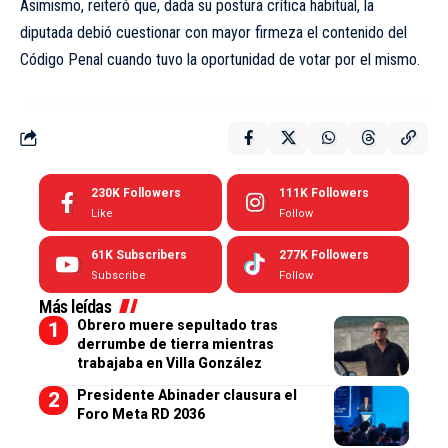
Asimismo, reiteró que, dada su postura crítica habitual, la
diputada debió cuestionar con mayor firmeza el contenido del
Código Penal cuando tuvo la oportunidad de votar por el mismo.
230K
Followers
111K
Followers
Like
Follow
61K
Subscribers
277K
Followers
Subscribe
Follow
Más leídas
Obrero muere sepultado tras
derrumbe de tierra mientras
trabajaba en Villa González
Presidente Abinader clausura el
Foro Meta RD 2036