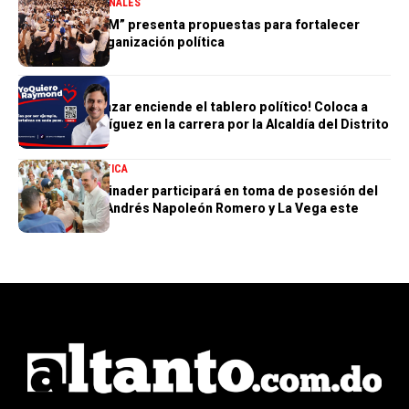
DESTACADA
NACIONALES
“Hablemos PRM” presenta propuestas para fortalecer
futuro de la organización política
POLÍTICA
Humberto Salazar enciende el tablero político! Coloca a
Raymond Rodríguez en la carrera por la Alcaldía del Distrito
Nacional
NACIONALES
POLÍTICA
Presidente Abinader participará en toma de posesión del
nuevo obispo Andrés Napoleón Romero y La Vega este
sábado