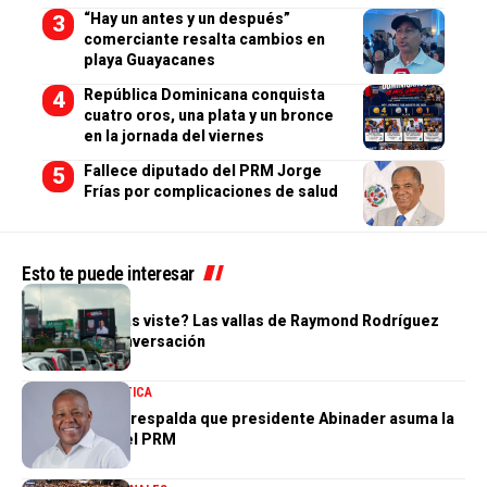
“Hay un antes y un después”
comerciante resalta cambios en
playa Guayacanes
República Dominicana conquista
cuatro oros, una plata y un bronce
en la jornada del viernes
Fallece diputado del PRM Jorge
Frías por complicaciones de salud
Esto te puede interesar
POLÍTICA
¿Tú también las viste? Las vallas de Raymond Rodríguez
dominan la conversación
NACIONALES
POLÍTICA
Adán Peguero respalda que presidente Abinader asuma la
presidencia del PRM