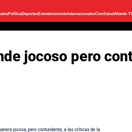
ales
Política
Deportes
Entretenimiento
Internacionales
Cine
Salud
Altanto T
de jocoso pero cont
nera jocosa, pero contundente, a las críticas de la