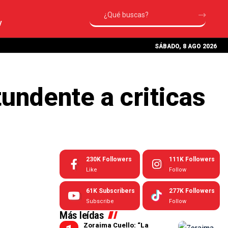
V
SÁBADO, 8 AGO 2026
undente a criticas
230K
Followers
111K
Followers
Like
Follow
61K
Subscribers
277K
Followers
Subscribe
Follow
Más leídas
Zoraima Cuello: “La