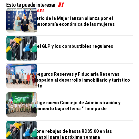
Esto te puede interesar
ECONOMÍA
GENERALES
MICM y Ministerio de la Mujer lanzan alianza por el
liderazgo y la autonomía económica de las mujeres
ECONOMÍA
Gobierno baja el GLP y los combustibles regulares
ECONOMÍA
Banreservas, Seguros Reservas y Fiduciaria Reservas
reafirman su respaldo al desarrollo inmobiliario y turístico
de la costa norte
ECONOMÍA
COOPBUENO elige nuevo Consejo de Administración y
consolida crecimiento bajo el lema “Tiempo de
transformar”
ECONOMÍA
Gobierno dispone rebajas de hasta RD$5.00 en las
gasolinas y el gasoil para la próxima semana