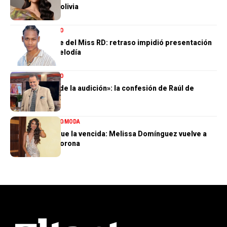
Issa rumbo a Bolivia
ENTRETENIMIENTO
El gran ausente del Miss RD: retraso impidió presentación
de Dalvin La Melodía
ENTRETENIMIENTO
«Perdí el 85 % de la audición»: la confesión de Raúl de
Molina
ENTRETENIMIENTO
MODA
La tercera no fue la vencida: Melissa Domínguez vuelve a
quedar sin la corona