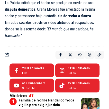
La Policía indicó que el hecho se produjo en medio de una
disputa doméstica
. Ureña Morales fue arrestado la misma
noche y permanece bajo custodia
sin derecho a fianza
.
En redes sociales circula un video atribuido al sospechoso,
donde se le escucha decir:
“El mundo que me perdone, he
fracasado.”
230K
Followers
111K
Followers
Like
Follow
61K
Subscribers
277K
Followers
Subscribe
Follow
Más leídas
Familia de Ivonne Handal convoca
vigilia para exigir justicia