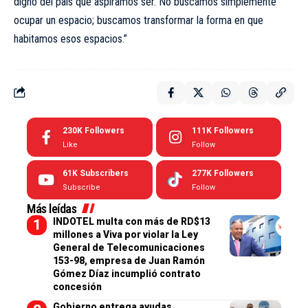
digno del país que aspiramos ser. No buscamos simplemente
ocupar un espacio; buscamos transformar la forma en que
habitamos esos espacios.”
230K
Followers
111K
Followers
Like
Follow
61K
Subscribers
277K
Followers
Subscribe
Follow
Más leídas
INDOTEL multa con más de RD$13
millones a Viva por violar la Ley
General de Telecomunicaciones
153-98, empresa de Juan Ramón
Gómez Díaz incumplió contrato
concesión
Gobierno entrega ayudas