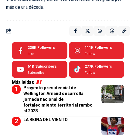
más de una década.
230K
Followers
111K
Followers
Like
Follow
61K
Subscribers
277K
Followers
Subscribe
Follow
Más leídas
Proyecto presidencial de
Wellington Arnaud desarrolla
jornada nacional de
fortalecimiento territorial rumbo
al 2028
LA REINA DEL VIENTO