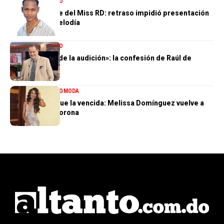
ENTRETENIMIENTO
El gran ausente del Miss RD: retraso impidió presentación
de Dalvin La Melodía
ENTRETENIMIENTO
«Perdí el 85 % de la audición»: la confesión de Raúl de
Molina
ENTRETENIMIENTO
MODA
La tercera no fue la vencida: Melissa Domínguez vuelve a
quedar sin la corona