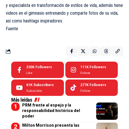
y especialista en transformación de estilos de vida, además tiene
videos en el gimnasio entrenando y comparte fotos de su vida,
así como hashtags inspiradores.
Fuente
230K
Followers
111K
Followers
Like
Follow
61K
Subscribers
277K
Followers
Subscribe
Follow
Más leídas
PRM frente al espejo y la
responsabilidad histórica del
poder
Milton Morrison presenta las