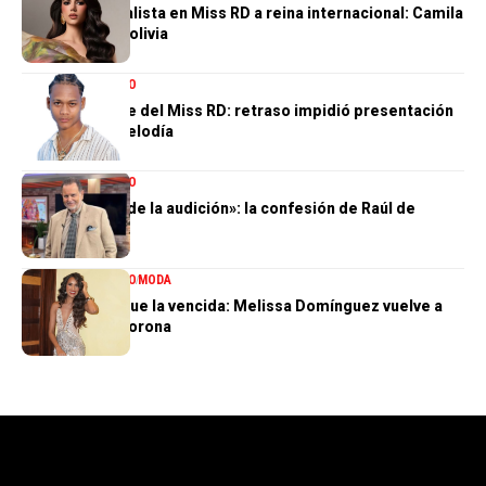
De tercera finalista en Miss RD a reina internacional: Camila
Issa rumbo a Bolivia
ENTRETENIMIENTO
El gran ausente del Miss RD: retraso impidió presentación
de Dalvin La Melodía
ENTRETENIMIENTO
«Perdí el 85 % de la audición»: la confesión de Raúl de
Molina
ENTRETENIMIENTO
MODA
La tercera no fue la vencida: Melissa Domínguez vuelve a
quedar sin la corona