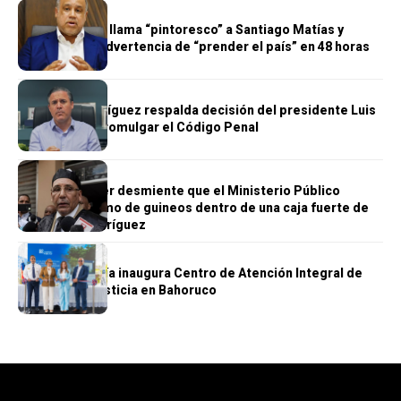
POLÍTICA
Miguel Valerio llama “pintoresco” a Santiago Matías y
cuestiona su advertencia de “prender el país” en 48 horas
JUSTICIA
Jean Luis Rodríguez respalda decisión del presidente Luis
Abinader de promulgar el Código Penal
JUSTICIA
Carlos Balcácer desmiente que el Ministerio Público
hallara un racimo de guineos dentro de una caja fuerte de
Jean Alain Rodríguez
JUSTICIA
La Procuraduría inaugura Centro de Atención Integral de
Acceso a la Justicia en Bahoruco