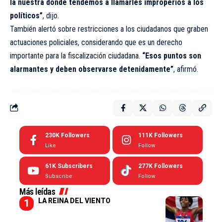
la nuestra donde tendemos a llamarles improperios a los
políticos”
, dijo.
También alertó sobre restricciones a los ciudadanos que graben
actuaciones policiales, considerando que es un derecho
importante para la fiscalización ciudadana.
“Esos puntos son
alarmantes y deben observarse detenidamente”
, afirmó.
230K
Followers
111K
Followers
Like
Follow
61K
Subscribers
277K
Followers
Subscribe
Follow
Más leídas
LA REINA DEL VIENTO