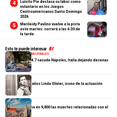
Luisito Pie destaca su labor como
voluntario en los Juegos
Centroamericanos Santo Domingo
2026
Marileidy Paulino vuelve a la pista
este martes: correrá a las 6:30 de
la tarde
Esto te puede interesar
GENERALES
INTERNACIONALES
Terremoto de 4.7 sacude Nápoles, Italia dejando decenas
de heridos
INTERNACIONALES
Muere a los 97 años Linda Olivier, ícono de la actuación
venezolana
INTERNACIONALES
Alemania estima en 9,800 las muertes relacionadas con el
calor