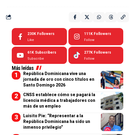
230K
Followers
111K
Followers
Like
Follow
61K
Subscribers
277K
Followers
Subscribe
Follow
Más leídas
República Dominicana vive una
jornada de oro con cinco títulos en
Santo Domingo 2026
CNSS establece cómo se pagará la
licencia médica a trabajadores con
más de un empleo
Luisito Pie: “Representar a la
República Dominicana ha sido un
inmenso privilegio”