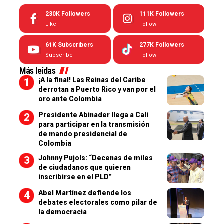
230K
Followers
111K
Followers
Like
Follow
61K
Subscribers
277K
Followers
Subscribe
Follow
Más leídas
¡A la final! Las Reinas del Caribe
derrotan a Puerto Rico y van por el
oro ante Colombia
Presidente Abinader llega a Cali
para participar en la transmisión
de mando presidencial de
Colombia
Johnny Pujols: “Decenas de miles
de ciudadanos que quieren
inscribirse en el PLD”
Abel Martínez defiende los
debates electorales como pilar de
la democracia