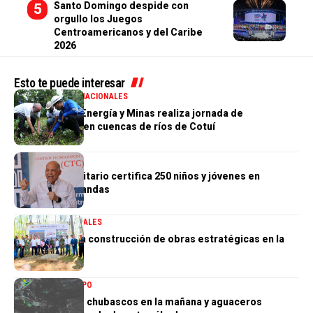
Santo Domingo despide con
orgullo los Juegos
Centroamericanos y del Caribe
2026
Esto te puede interesar
MEDIO AMBIENTE
NACIONALES
Ministerio de Energía y Minas realiza jornada de
reforestación en cuencas de ríos de Cotuí
NACIONALES
Centro Comunitario certifica 250 niños y jóvenes en
habilidades blandas
GOBIERNO
NACIONALES
Gobierno inicia construcción de obras estratégicas en la
frontera norte
NACIONALES
TIEMPO
Indomet prevé chubascos en la mañana y aguaceros