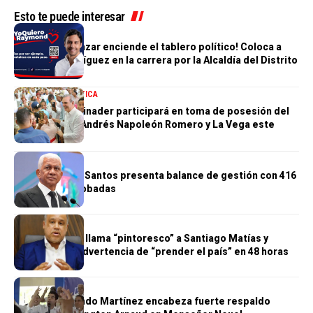
Esto te puede interesar
POLÍTICA
Humberto Salazar enciende el tablero político! Coloca a
Raymond Rodríguez en la carrera por la Alcaldía del Distrito
Nacional
NACIONALES
POLÍTICA
Presidente Abinader participará en toma de posesión del
nuevo obispo Andrés Napoleón Romero y La Vega este
sábado
POLÍTICA
Ricardo de los Santos presenta balance de gestión con 416
iniciativas aprobadas
POLÍTICA
Miguel Valerio llama “pintoresco” a Santiago Matías y
cuestiona su advertencia de “prender el país” en 48 horas
POLÍTICA
Diputado Orlando Martínez encabeza fuerte respaldo