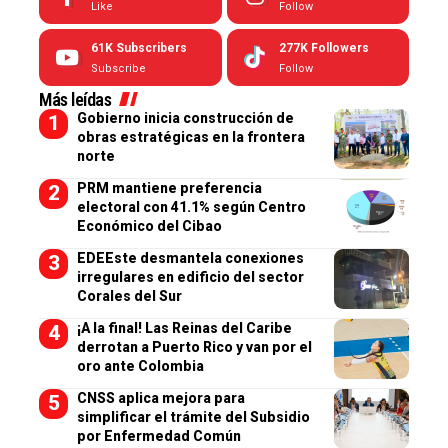
Like
Follow
61K
Subscribers
277K
Followers
Subscribe
Follow
Más leídas
Gobierno inicia construcción de
obras estratégicas en la frontera
norte
PRM mantiene preferencia
electoral con 41.1% según Centro
Económico del Cibao
EDEEste desmantela conexiones
irregulares en edificio del sector
Corales del Sur
¡A la final! Las Reinas del Caribe
derrotan a Puerto Rico y van por el
oro ante Colombia
CNSS aplica mejora para
simplificar el trámite del Subsidio
por Enfermedad Común