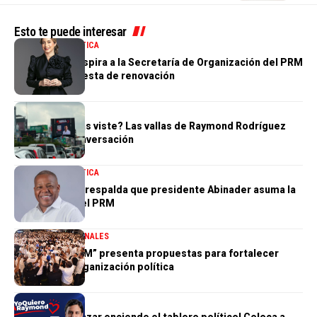
Esto te puede interesar
NACIONALES
POLÍTICA
Gloria Reyes aspira a la Secretaría de Organización del PRM
con una propuesta de renovación
POLÍTICA
¿Tú también las viste? Las vallas de Raymond Rodríguez
dominan la conversación
NACIONALES
POLÍTICA
Adán Peguero respalda que presidente Abinader asuma la
presidencia del PRM
DESTACADA
NACIONALES
“Hablemos PRM” presenta propuestas para fortalecer
futuro de la organización política
POLÍTICA